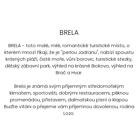
BRELA
BRELA - toto malé, milé, romantické turistické místo, o
kterém mnozí říkají, že je "perlou Jadranu", nabízí spoustu
krásných pláží, čisté moře, vůni borovic, turistické stezky,
dětský zábavní park, výhled na krásné Biokovo, výhled na
Brač a Hvar.
Brela je známá svým příjemným středomořským
klimatem, sportovišti, dobrými restauracemi, pěknou
promenádou, přístavem, dalmatskou písní a klapou.
Buďte vítáni a přejeme vám příjemnou dovolenou, rodina
Lozo.