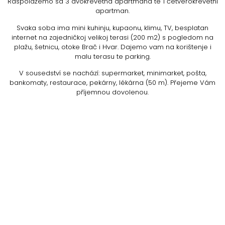
Raspolažemo sa 3 dvokrevetna apartmana te 1 četverokrevetni
apartman.
Svaka soba ima mini kuhinju, kupaonu, klimu, TV, besplatan
internet na zajedničkoj velikoj terasi (200 m2) s pogledom na
plažu, šetnicu, otoke Brač i Hvar. Dajemo vam na korištenje i
malu terasu te parking.
V sousedství se nachází: supermarket, minimarket, pošta,
bankomaty, restaurace, pekárny, lékárna (50 m). Přejeme Vám
příjemnou dovolenou.